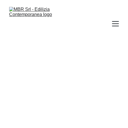
Sostenibili dal 
1973
Oggi MBR è 
edilizia 