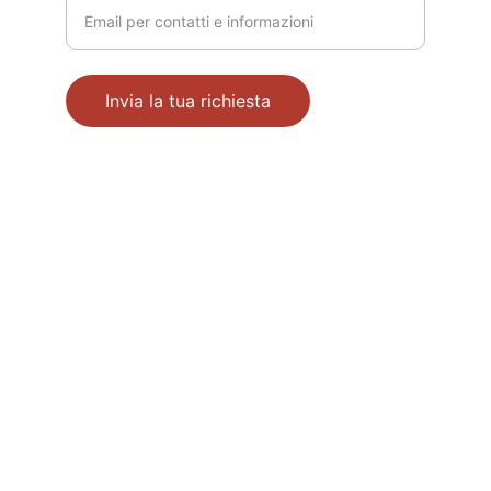
Invia la tua richiesta
© 2025. All rights reserved [ 
Privacy 
Policy
 ]
M.B.R. Srl - C.F. e P.IVA 00258470335